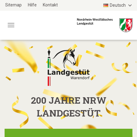
Zum
Sitemap
Hilfe
Kontakt
Deutsch
Haupt-
Inhalt
Menü
TYPO3
WEBSITE
200 JAHRE NRW
LANDGESTÜT