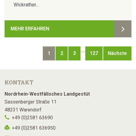
Wickrather…
MEHR ERFAHREN
....
1
2
3
127
Nächste
KONTAKT
Nordrhein-Westfälisches Landgestüt
Sassenberger Straße 11
48231 Warendorf
+49 (0)2581 63690
+49 (0)2581 636950