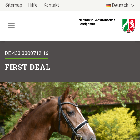
Zum
Sitemap
Hilfe
Kontakt
Deutsch
Haupt-
Inhalt
Menü
TYPO3
WEBSITE
DE 433 3308712 16
FIRST DEAL