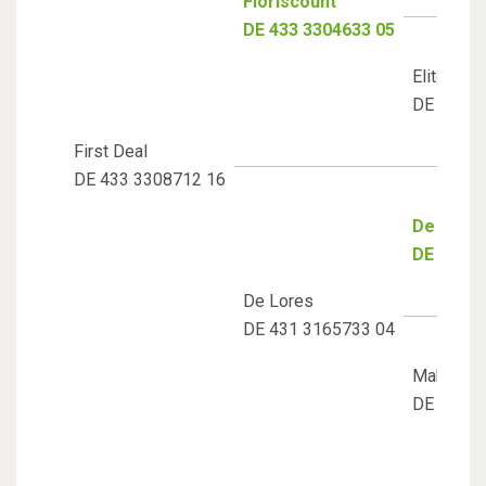
Floriscount
DE 433 3304633 05
Elite St. 
DE 333 3
First Deal
DE 433 3308712 16
De Niro
DE 331 3
De Lores
DE 431 3165733 04
Maharani
DE 331 3