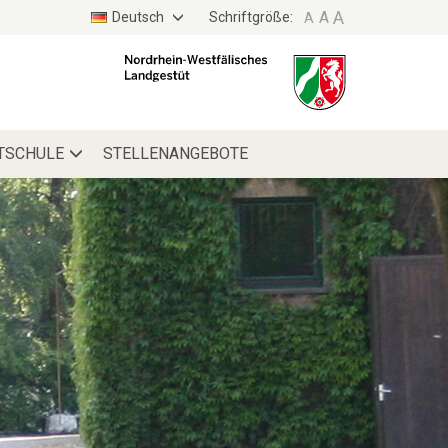
A
A
Deutsch
Schriftgröße:
A
TYPO3
WEBSITE
ITSCHULE
STELLENANGEBOTE