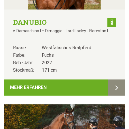
DANUBIO
v. Damaschino I – Dimaggio - Lord Loxley - Florestan I
Rasse:
Westfälisches Reitpferd
Farbe:
Fuchs
Geb.-Jahr:
2022
Stockmaß:
171 cm
MEHR ERFAHREN