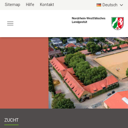
Zum
Sitemap
Hilfe
Kontakt
Deutsch
Haupt-
Inhalt
Menü
TYPO3
WEBSITE
ZUCHT