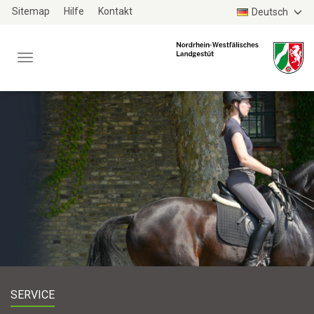
Zum
Sitemap
Hilfe
Kontakt
Deutsch
Haupt-
Inhalt
Menü
TYPO3
WEBSITE
SERVICE