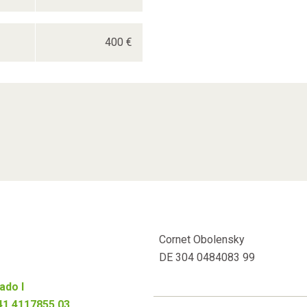
400 €
Cornet Obolensky
DE 304 0484083 99
ado I
41 4117855 03