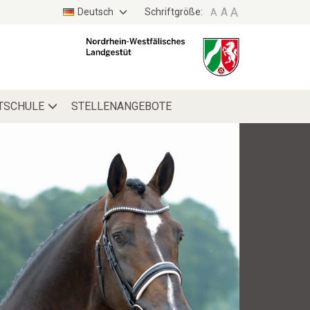
A
A
Deutsch
Schriftgröße:
A
TYPO3
WEBSITE
ITSCHULE
STELLENANGEBOTE