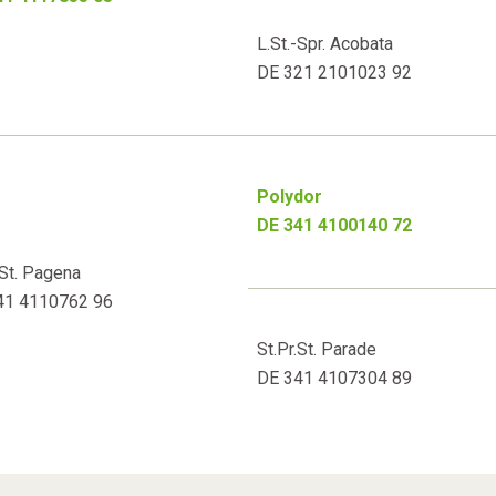
L.St.-Spr. Acobata
DE 321 2101023 92
Polydor
DE 341 4100140 72
.St. Pagena
41 4110762 96
St.Pr.St. Parade
DE 341 4107304 89