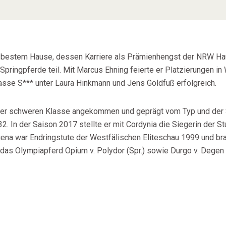
aus bestem Hause, dessen Karriere als Prämienhengst der NRW Ha
ringpferde teil. Mit Marcus Ehning feierte er Platzierungen i
asse S*** unter Laura Hinkmann und Jens Goldfuß erfolgreich.
er schweren Klasse angekommen und geprägt vom Typ und der Sp
2. In der Saison 2017 stellte er mit Cordynia die Siegerin der 
agena war Endringstute der Westfälischen Eliteschau 1999 und b
s Olympiapferd Opium v. Polydor (Spr.) sowie Durgo v. Degen (