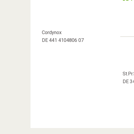
Cordynox
DE 441 4104806 07
St.Pr
DE 3