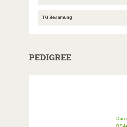
TG Besamung
PEDIGREE
Corn
DE 4