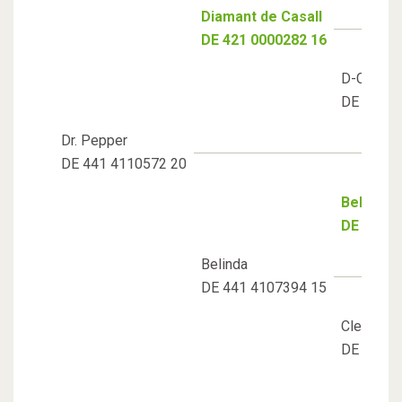
Diamant de Casall
DE 421 0000282 16
D-Casati
DE 421 0
Dr. Pepper
DE 441 4110572 20
Bellini R
DE 441 4
Belinda
DE 441 4107394 15
Clever an
DE 441 4