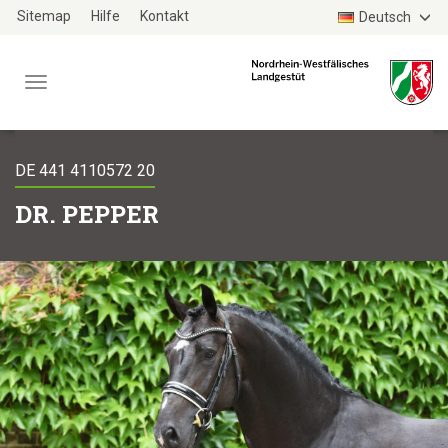
Zum
Sitemap
Hilfe
Kontakt
Deutsch
Haupt-
Inhalt
Menü
TYPO3
WEBSITE
DE 441 4110572 20
DR. PEPPER