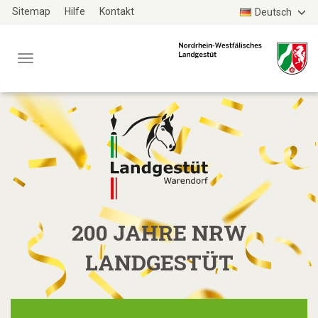
Zum
Sitemap
Hilfe
Kontakt
Deutsch
Haupt-
Inhalt
Menü
TYPO3
WEBSITE
200 JAHRE NRW
LANDGESTÜT