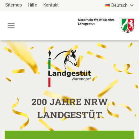
Zum
Sitemap
Hilfe
Kontakt
Deutsch
Haupt-
Inhalt
Menü
TYPO3
WEBSITE
200 JAHRE NRW
LANDGESTÜT